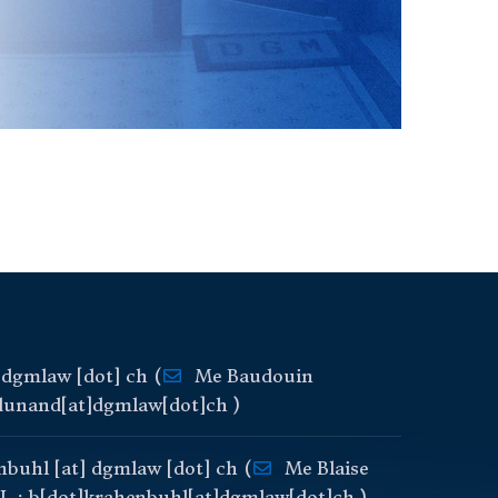
]
dgmlaw
[dot]
ch
(
Me Baudouin
unand[at]dgmlaw[dot]ch )
nbuhl
[at]
dgmlaw
[dot]
ch
(
Me Blaise
: b[dot]krahenbuhl[at]dgmlaw[dot]ch )