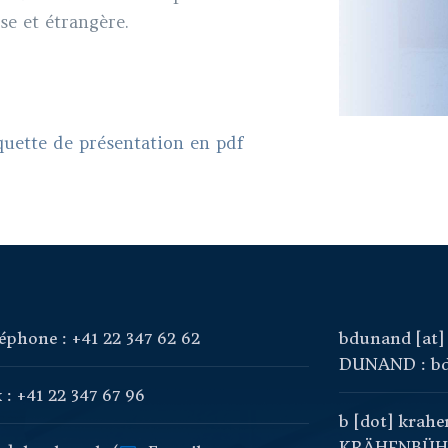
se et étrangère.
aquette de présentation en pdf
éphone : +41 22 347 62 62
bdunand
[at
DUNAND : bd
 : +41 22 347 67 96
b
[dot]
krahe
KRÄHENBÜHL 