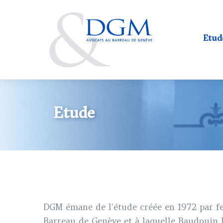
Aller
Main
au
navig
contenu
Etud
principal
Etude
DGM émane de l’étude créée en 1972 par f
Barreau de Genève et à laquelle Baudouin 