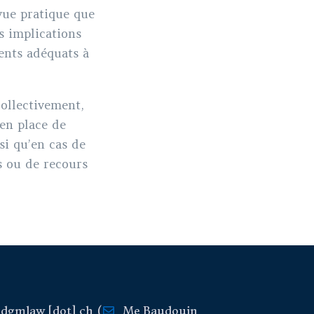
 vue pratique que
s implications
ments adéquats à
collectivement,
 en place de
si qu’en cas de
s ou de recours
]
dgmlaw
[dot]
ch
(
Me Baudouin