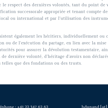
r le respect des dernières volontés, tant du point de
ification successorale appropriée et tenant compte de
 local ou international et par l’utilisation des instru
sistent également les héritiers, individuellement ou 
on ou de l’exécution du partage, en lien avec la mise
torités pour assurer la dévolution testamentaire, ain
 de dernière volonté, d’héritage d’avoirs non déclaré
s telles que des fondations ou des trusts.
éphone : +41 22 347 62 62
bdunand
[at