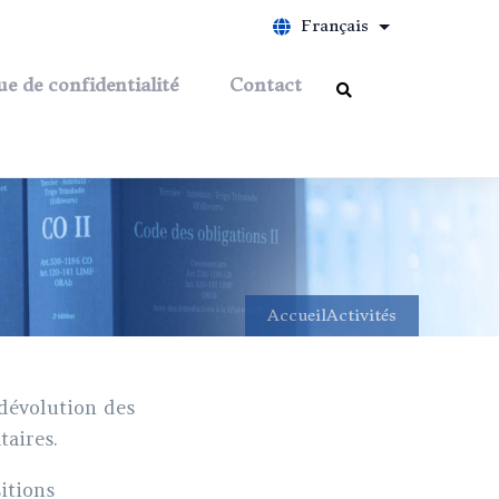
Français
Lister les act
ue de confidentialité
Contact
Accueil
Activités
 dévolution des
taires.
itions