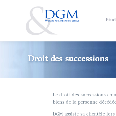
Aller
Main
au
navig
contenu
Etud
principal
Droit des successions
Le droit des successions comp
biens de la personne décédée 
DGM assiste sa clientèle lors