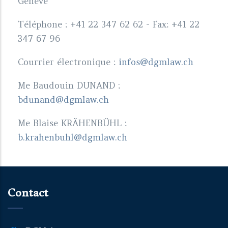
Genève
Téléphone : +41 22 347 62 62 - Fax: +41 22
347 67 96
Courrier électronique :
infos@dgmlaw.ch
Me Baudouin DUNAND :
bdunand@dgmlaw.ch
Me Blaise KRÄHENBÜHL :
b.krahenbuhl@dgmlaw.ch
Contact