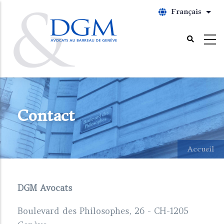
Aller
Français
List
au
contenu
principal
Contact
Accueil
DGM Avocats
Boulevard des Philosophes, 26 - CH-1205