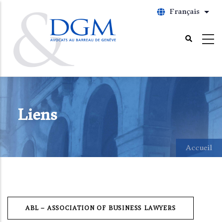
Aller
Français
List
au
contenu
principal
Liens
Accueil
ABL – ASSOCIATION OF BUSINESS LAWYERS