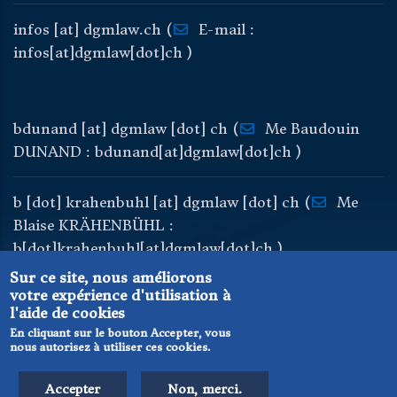
infos
[at]
dgmlaw
.
ch
(
E-mail :
infos[at]dgmlaw[dot]ch )
bdunand
[at]
dgmlaw
[dot]
ch
(
Me Baudouin
DUNAND : bdunand[at]dgmlaw[dot]ch )
b
[dot]
krahenbuhl
[at]
dgmlaw
[dot]
ch
(
Me
Blaise KRÄHENBÜHL :
b[dot]krahenbuhl[at]dgmlaw[dot]ch )
Sur ce site, nous améliorons
votre expérience d'utilisation à
l'aide de cookies
En cliquant sur le bouton Accepter, vous
nous autorisez à utiliser ces cookies.
© DGM Avocats au Barreau de Genève
Connexion
Plan du site
Accepter
Non, merci.