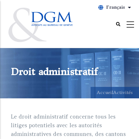
Aller
Français
List
au
contenu
principal
Droit administratif
Accueil
Activités
Le droit administratif concerne tous les
litiges potentiels avec les autorités
administratives des communes, des cantons