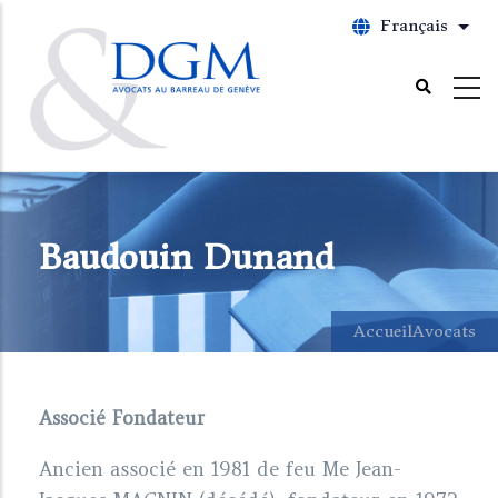
Aller
Français
List
au
contenu
principal
Baudouin Dunand
Accueil
Avocats
Associé Fondateur
Ancien associé en 1981 de feu Me Jean-